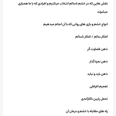
نقش هايی كه در خشم ناسالم انتخاب ميكنیم و افرادی كه با ما همبازی
ميشوند
انواع خشم و بازی های روانی كه با آن انجام ميدهيم
افكار سالم / افكار ناسالم
ذهن قضاوت گر
ذهن نمره گذار
ذهن بايد و نبايد
تعميم افراطی
تحمل پايين ناكارآمدی
راه های مقابله با خشم و درمان آن