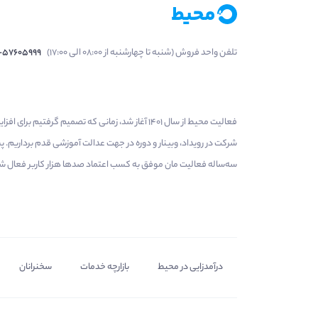
تلفن واحد فروش (شنبه تا چهارشنبه از 08:00 الی 17:00)
1-57605999
فعالیت محیط از سال 1401 آغاز شد، زمانی که تصمی
شرکت در رویداد، وبینار و دوره در جهت عدالت آموزشی قدم برداریم.
سه‌ساله فعالیت مان موفق به کسب اعتماد صدها هزار کاربر فعال شدیم
درآمدزایی در محیط
بازارچه خدمات
سخنرانان