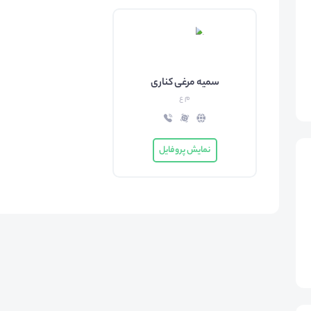
سمیه مرغی کناری
م ع
نمایش پروفایل