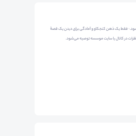
‌شود.· فقط یک ذهن کنجکاو و آمادگی برای دیدن یک قصهٔ