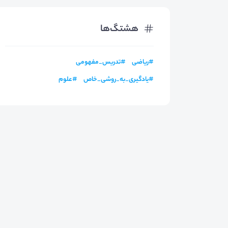
هشتگ‌ها
#
ریاضی
#
تدریس_مفهومی
#
یادگیری_به_روشی_خاص
#
علوم‌