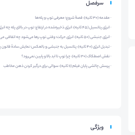
سرفصل
· مقدمه (۳۰ ثانیه): قصهٔ شروع؛ معرفی توپ و پله‌ها
· انرژی پتانسیل (۴۵ ثانیه): انرژی ذخیره‌شده در ارتفاع؛ توپ در بالای پله چه انرژی دارد؟
· انرژی جنبشی (۵۰ ثانیه): انرژی حرکت؛ وقتی توپ رها می‌شود چه اتفاقی می‌افتد؟
· تبدیل انرژی (۴۰ ثانیه): پتانسیل به جنبشی و بالعکس؛ نمایش سادهٔ قانون پایستگی انرژی
· نقش اصطکاک (۳۰ ثانیه): چرا توپ تا ابد بالا و پایین نمی‌رود؟
· پرسش چالشی پایان فیلم (۱۱ ثانیه): سوالی برای درگیر کردن ذهن مخاطب
ویژگی