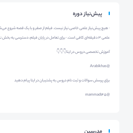
پیش‌نیاز دوره
· هیچ پیش‌نیاز علمی خاصی نیاز نیست. فیلم از صفر و با یک قصه شروع می
علمی ۳ دقیقه‌ای کافی است.· برای تعامل در پایان فیلم، دسترسی به بخش نظرات در کانال یا سایت موسسه توصیه می‌شود.
آموزش تخصصی دروس در ایتا👇👇👇
@Arabikhas
برای پرسش سوالات و ثبت نام دروس به پشتیبان در ایتا پیام دهید
@mammad145
مدرسین