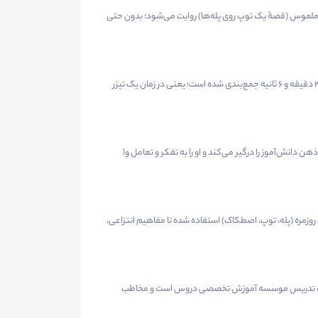
 ملموس (قصهٔ یک توپ روی پله‌ها) روایت می‌شود؛ بدون حتی
۲. فشردگی طلایی: تمام آنچه باید دربارهٔ انرژی و تبدیل‌های آن بدانید، در تنها ۳ دقیقه و ۶ ثانیه جمع‌بندی شده است؛ یعنی در زمان یک تیزر
ن دانش‌آموز را درگیر می‌کند و او را به تفکر و تعامل وا
 روزمره (پله، توپ، اصطکاک) استفاده شده تا مفاهیم انتزاعی،
 با سبک تدریس موسسه آموزش تخصصی دروس است و مخاطب