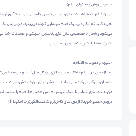
(معرفی روش و محتوای فیلم):
در این فیلم ۳ دقیقه و ۶ ثانیه‌ای، با روش خاص و داستانی م
تجربه کنید که انگار دارید یک فیلم سینمایی کوتاه می‌بینید. من برایتان یک 
می‌شود و شما را با مفاهیمی مثل انرژی پتانسیل، جنبشی و اصطکاک آشنا 
اجباری؛ فقط با یک روایت شیرین و ملموس.
(نتیجه و دعوت به اقدام):
بعد از دیدن این فیلم، نه تنها مفهوم انرژی برایتان مثل آب خوردن ساده می‌
ذهنتان را درگیر می‌کند و می‌توانید پاسخش را برای من در بخش نظرات بنویسید
من به شما، برای آشنایی با سبک تدریس‌ام. پس همین حالا فیلم را ببینید، 
دروس» عضو شوید تا از دوره‌های کامل‌تر و شگفت‌انگیزتر جا نمانید! 🎯