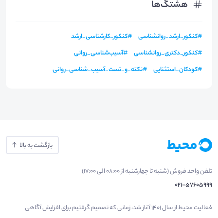
هشتگ‌ها
#
کنکور_ارشد_روانشناسی
#
کنکور_کارشناسی_ارشد
#
کنکور_دکتری_روانشناسی
#
آسیب‌شناسی_روانی
#
کودکان_استثنایی
#
نکته_و_تست_آسیب_شناسی_روانی
بازگشت به بالا
تلفن واحد فروش (شنبه تا چهارشنبه از 08:00 الی 17:00)
021-57605999
فعالیت محیط از سال 1401 آغاز شد، زمانی که تصمیم گرفتیم برای افزایش آگاهی