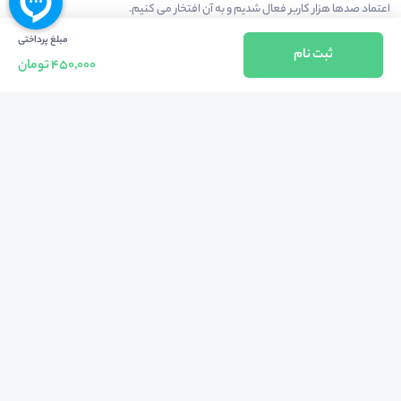
اعتماد صدها هزار کاربر فعال شدیم و به آن افتخار می‌ کنیم.
مبلغ پرداختی
ثبت نام
450,000 تومان
درآمدزایی در محیط
بازارچه خدمات
سخنرانان
راهنمای استفاده
شرایط و قوانین محیط
استعلام گواهینامه
حریم خصوصی
درباره
کلیه حقوق مادی و معنوی متعلق به شرکت مهبانگ فن آوری های پارس می باشد ©
2025-2022