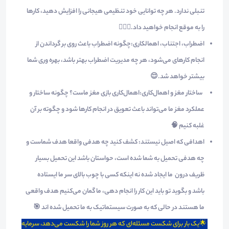
تنبلی ندارد. هر چه توانایی خود تنظیمی هیجانی را افزایش دهید، کارها
را به موقع انجام خواهید داد.🧘🏼‍♂️
اضطراب، اجتناب، اهمالکاری:
چگونه اضطراب باعث ر​وی بر گرداندن از
انجام کارهای می‌شود، هر چه مدیریت اضطراب بهتر باشد، بهره وری شما
بیشتر خواهد شد.😌
ساختار مغز و اهمال‌کاری:
اهمال‌کاری بازی مغز ماست؟ چگونه ساختار و
عملکرد مغز ما می‌تواند باعث تعویق در انجام کارها شود و چگوته بر آن
غلبه کنیم 🧠
اهدافی که اصیل نیستند:
کشف کنید چه هدفی واقعا هدف شماست و
چه هدفی تحمیل به شما شده است، حواستان باشد این تحمیل بسیار
ظریف درون ما ایجاد شده نه اینکه کسی با چوب بالای سر ما ایستاده
باشد و بگوید تو باید این کار را انجام دهی، ما گمان می‌کنیم هدف واقعی
ما هستند در حالی که به صورت سیستماتیک به ما تحمیل شده اند 🎯
🌟یک بار برای شکست مسئله‌ای که هر روز شما را شکست می‌دهد، سرمایه