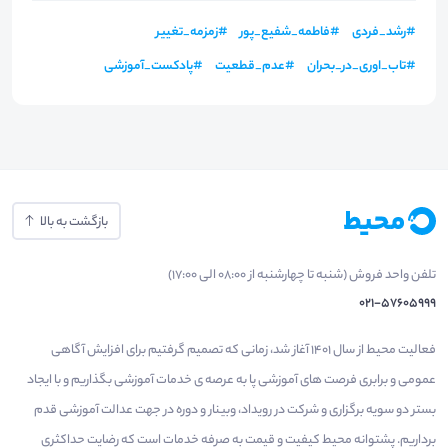
#
رشد_فردی
#
فاطمه_شفیع_پور
#
زمزمه_تغییر
#
تاب_اوری_در_بحران
#
عدم_قطعیت
#
پادکست_آموزشی
بازگشت به بالا
تلفن واحد فروش (شنبه تا چهارشنبه از 08:00 الی 17:00)
021-57605999
فعالیت محیط از سال 1401 آغاز شد، زمانی که تصمیم گرفتیم برای افزایش آگاهی
عمومی و برابری فرصت های آموزشی پا به عرصه ی خدمات آموزشی بگذاریم و با ایجاد
بستر دو سویه برگزاری و شرکت در رویداد، وبینار و دوره در جهت عدالت آموزشی قدم
برداریم. پشتوانه محیط کیفیت و قیمت به صرفه خدمات است که رضایت حداکثری