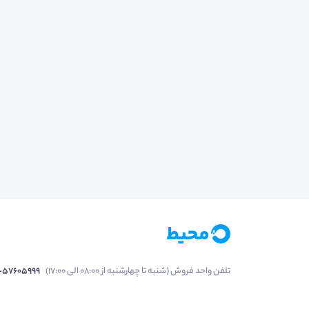
تلفن واحد فروش (شنبه تا چهارشنبه از 08:00 الی 17:00)
1-57605999