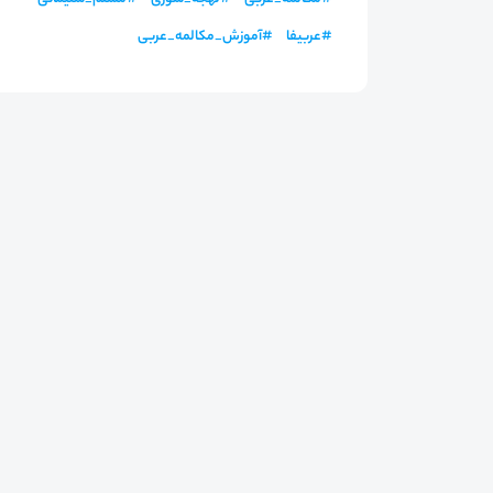
#
عربیفا
#
آموزش_مکالمه_عربی