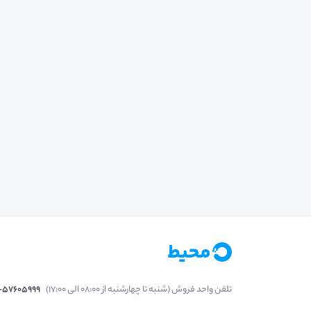
تلفن واحد فروش (شنبه تا چهارشنبه از 08:00 الی 17:00)
1-57605999