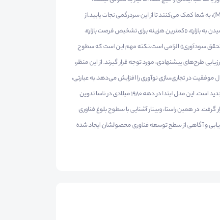
مدل‌های ارزیابی سطح آمادگی فناوری (TRL) و ارزیابی سطح آمادگی بازار (MRL)، به شما کمک می‌کنند تا از این سردرگمی نجات یابید.از
 رسیدن به بازار»، «کمترین هزینه برای تشخیص فرصت بازار»،
مد و تحقق سودآوری» الزامی است.نکته مهم این است که سطوح
رزیابی طرح‌های پیشنهادی، مورد توجه قرار گیرند. از این منظر،
ال موفقیت در تجاری‌سازی نوآوری را افزایش می‌دهد.به عبارتی،
سطح آمادگی فناوری سنجه‌ای برای ارزیابی وضعیت توسعه فنی یک فناوری جدید است. این مدل ابتدا در دهه 1980 میلادی در ناسا تدوین
 گرفت. در همین راستا، وبینار آشنایی با سطوح بلوغ فناوری
زیابی و آگاهی از سطح توسعه فناوری محصولشان ایجاد شده