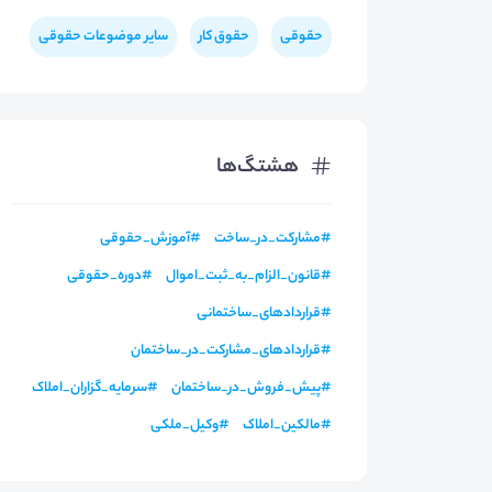
حقوقی
حقوق کار
سایر موضوعات حقوقی
هشتگ‌ها
#
مشارکت_در_ساخت
#
آموزش_حقوقی
#
قانون_الزام_به_ثبت_اموال
#
دوره_حقوقی
#
قراردادهای_ساختمانی
#
قراردادهای_مشارکت_در_ساختمان
#
پیش_فروش_در_ساختمان
#
سرمایه_گزاران_املاک
#
مالکین_املاک
#
وکیل_ملکی