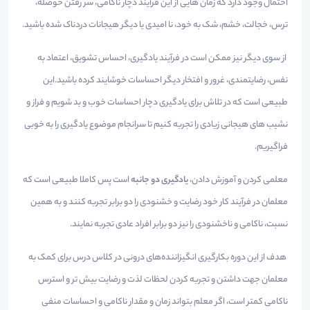
احتمال وجود دارد که زمان هایی از این فرآیند دچار ناکامی، سر رفتن حوصله،
ترس، خجالت، خشم، شک به خود، نا امیدی یا دیگر هیجانات دردناک شده باشید.
از سوی دیگر نیز ممکن است در فرآیند یادگیری، احساس تشویق، اعتماد به
نفس، رضایتمندی، غرور و افتخار دیگر احساسات خوشایند کرده باشید.این
طبیعی است که در تلاش برای یادگیری دچار احساسات خوب و بد شویم و فراز و
نشیب های هیجانی زیادی را تجربه کنیم تا سرانجام موضوع یادگیری را به خوبی
فراگیریم.
معلمی کردن و آموزش دادن،
یادگیری دو جانبه
است پس کاملا طبیعی است که
معلمان در فرآیند کار خود رضایت و خشنودی را دو برابر تجربه کنند و به همین
نسبت، ناکامی و ناخشنودی را نیز دو برابر افراد عادی تجربه نمایند.
هدف از این دوره بکارگیری انگیزاننده‌های درونی در کلاس درس برای کمک به
معلمان جهت داشتن و تجربه کردن لحظات لذت و رضایت بیش تر و استرس
ناکامی کمتر است، اگر معلم بتواند زمان و مقدار ناکامی و احساسات منفی