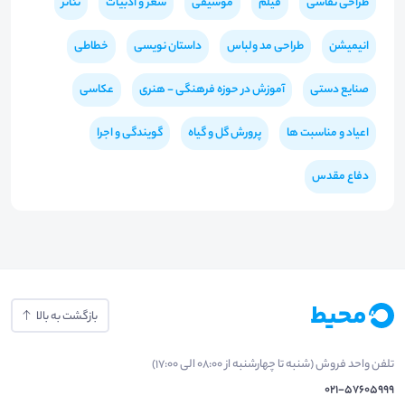
طراحی نقاشی
فیلم
موسیقی
شعر و ادبیات
تئاتر
انیمیشن
طراحی مد ولباس
داستان نویسی
خطاطی
صنایع دستی
آموزش در حوزه فرهنگی - هنری
عکاسی
اعیاد و مناسبت ها
پرورش گل و گیاه
گویندگی و اجرا
دفاع مقدس
بازگشت به بالا
تلفن واحد فروش (شنبه تا چهارشنبه از 08:00 الی 17:00)
021-57605999