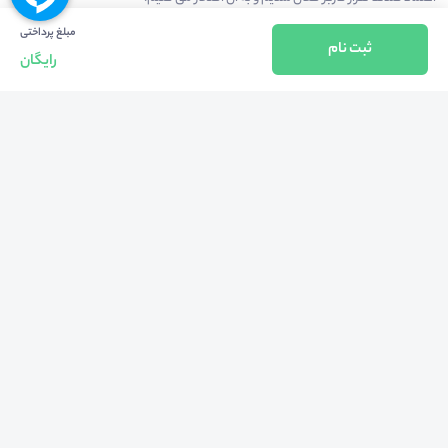
مبلغ پرداختی
ثبت نام
رایگان
درآمدزایی در محیط
بازارچه خدمات
سخنرانان
راهنمای استفاده
شرایط و قوانین محیط
استعلام گواهینامه
حریم خصوصی
درباره
کلیه حقوق مادی و معنوی متعلق به شرکت مهبانگ فن آوری های پارس می باشد ©
2025-2022