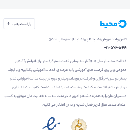
بازگشت به بالا
تلفن واحد فروش (شنبه تا چهارشنبه از 08:00 الی 17:00)
021-57605999
فعالیت محیط از سال 1401 آغاز شد، زمانی که تصمیم گرفتیم برای افزایش آگاهی
عمومی و برابری فرصت های آموزشی پا به عرصه ی خدمات آموزشی بگذاریم و با ایجاد
بستر دو سویه برگزاری و شرکت در رویداد، وبینار و دوره در جهت عدالت آموزشی قدم
برداریم. پشتوانه محیط کیفیت و قیمت به صرفه خدمات است که رضایت حداکثری
مشتریان مان را به همراه داشته و امروز ما در مدت سه‌ساله فعالیت مان موفق به کسب
اعتماد صدها هزار کاربر فعال شدیم و به آن افتخار می‌ کنیم.