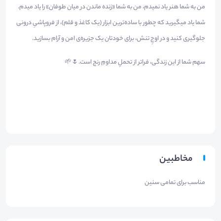
من به شما هنر یاد نمیدم، من به شما «زنده ماندن در میان طوفان» را یاد میدم.
شما یاد میگیرید که چطور با ساده‌ترین ابزار (یک کاغذ و قلم)، از فروپاشیِ درونی
جلوگیری کنید و در اوجِ تنش، برای خودتان یک جزیره‌ی امن و آرام بسازید.
سهم شما از این زندگی، فراتر از تحملِ مداومِ رنج است.🌷🌱
مخاطبین
مناسب برای تمامی سنین