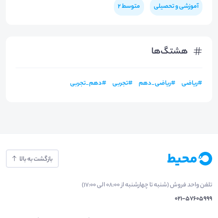
آموزشی و تحصیلی
متوسط 2
هشتگ‌ها
#
ریاضی
#
ریاضی_دهم
#
تجربی
#
دهم_تجربی
بازگشت به بالا
تلفن واحد فروش (شنبه تا چهارشنبه از 08:00 الی 17:00)
021-57605999