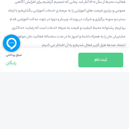
فعالیت محیط از سال 1401 آغاز شد، زمانی که تصمیم گرفتیم برای افزایش آگاهی
عمومی و برابری فرصت های آموزشی پا به عرصه ی خدمات آموزشی بگذاریم و با ایجاد
بستر دو سویه برگزاری و شرکت در رویداد، وبینار و دوره در جهت عدالت آموزشی قدم
برداریم. پشتوانه محیط کیفیت و قیمت به صرفه خدمات است که رضایت حداکثری
مشتریان مان را به همراه داشته و امروز ما در مدت سه‌ساله فعالیت مان موفق به کسب
اعتماد صدها هزار کاربر فعال شدیم و به آن افتخار می‌ کنیم.
مبلغ پرداختی
ثبت نام
رایگان
درآمدزایی در محیط
بازارچه خدمات
سخنرانان
راهنمای استفاده
شرایط و قوانین محیط
استعلام گواهینامه
حریم خصوصی
درباره