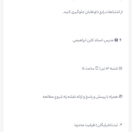
از اشتباهات رایج داوطلبان جلوگیری کنید.
👨‍🏫 مدرس: استاد کارن ابراهیمی
📅 شنبه ۱۳ تیر | ⏰ ساعت ۱۶
🎁 همراه با پرسش و پاسخ و ارائه نقشه راه شروع مطالعه
📌 ثبت‌نام رایگان | ظرفیت محدود