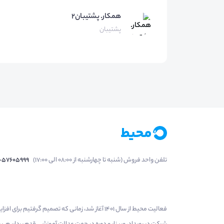
همکار.
پشتیبان۲
پشتیبان
تلفن واحد فروش (شنبه تا چهارشنبه از 08:00 الی 17:00)
1-57605999
فعالیت محیط از سال 1401 آغاز شد، زمانی که تصمی