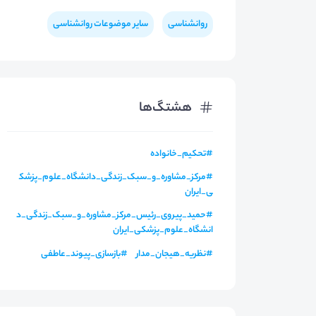
روانشناسی
سایر موضوعات روانشناسی
هشتگ‌ها
#
تحکیم_خانواده
#
مرکز_مشاوره_و_سبک_زندگی_دانشگاه_علوم_پزشک
ی_ایران
#
حمید_پیروی_رئیس_مرکز_مشاوره_و_سبک_زندگی_د
انشگاه_علوم_پزشکی_ایران
#
نظریه_هیجان_مدار
#
بازسازی_پیوند_عاطفی