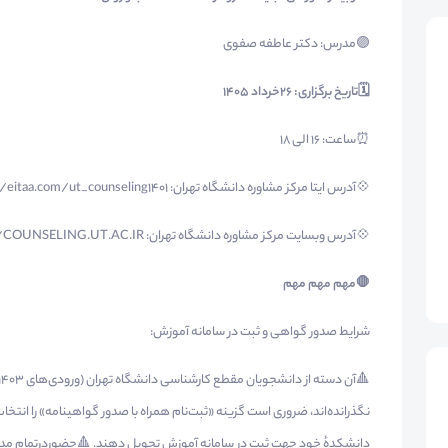
🟣مدرس: دکتر عاطفه صفوی
🗓
تاریخ برگزاری: 26خرداد ۱۴۰۵
⏰ساعت: ۱۶ الی ۱۸
💠آدرس ایتا مرکز مشاوره دانشگاه تهران: https://eitaa.com/ut_counseling1401
💠آدرس وبسایت مرکز مشاوره دانشگاه تهران: https://COUNSELING.UT.AC.IR
🛑
مهم مهم مهم
شرایط صدور گواهی و ثبت در سامانه آموزش:
نگذرانده‌اند، ضروری است گزینه «ثبت‌نام همراه با صدور گواهینامه» را انتخاب 
دانشکدهٔ خود جهت ثبت در سامانه آموزش تحویل دهند. 🔺حضوردرتمام مدت و