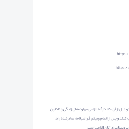
🔺آن دسته از دانشجویان مقطع کارشناسی دانشگاه تهران (ورودی‌های ۱۴۰۳ و قبل از آن) که کارگاه الزامی مهارت‌های زندگی را تاکنون
کنند و پس از اتمام وبینار، گواهینامه صادرشده را به
بیناربرای آنان الزامی است.