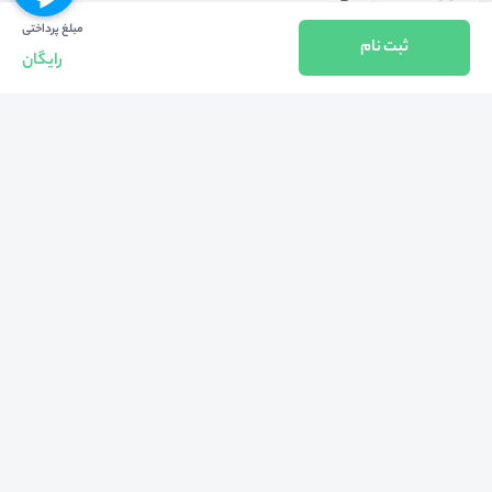
مبلغ پرداختی
ثبت نام
رایگان
روانشناسی
سایر موضوعات روانشناسی
هشتگ‌ها
#
مرکز_مشاوره_و_سبک_زندگی_دانشگاه_علوم_پزشکی_ایران
#
مدیریت_ارتباط_در_بحران
#
مدیریت_ارتباط
#
تکنیک_های_مدیریت_ارتباط