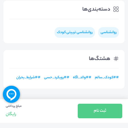
دسته‌بندی‌ها
روانشناسی
روانشناسی تربیتی کودک
هشتگ‌ها
#
#کودک_سالم
#
#والد_اگاه
#
#رویکرد_حسی
#
#شرایط_بحران
مبلغ پرداختی
ثبت نام
رایگان
بازگشت به بالا