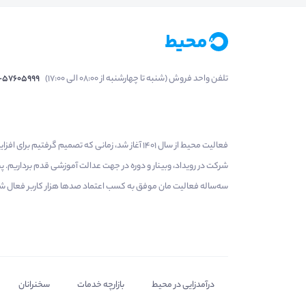
تلفن واحد فروش (شنبه تا چهارشنبه از 08:00 الی 17:00)
1-57605999
فعالیت محیط از سال 1401 آغاز شد، زمانی که تصمی
شرکت در رویداد، وبینار و دوره در جهت عدالت آموزشی قدم برداریم.
سه‌ساله فعالیت مان موفق به کسب اعتماد صدها هزار کاربر فعال شدیم
درآمدزایی در محیط
بازارچه خدمات
سخنرانان