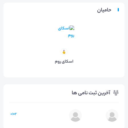
حامیان
اسکای روم
آخرین ثبت نامی ها
102+