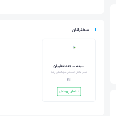
سخنرانان
سیده ساجده غفاریان
مدیر عامل آکادمی کهکشان رشد
نمایش پروفایل