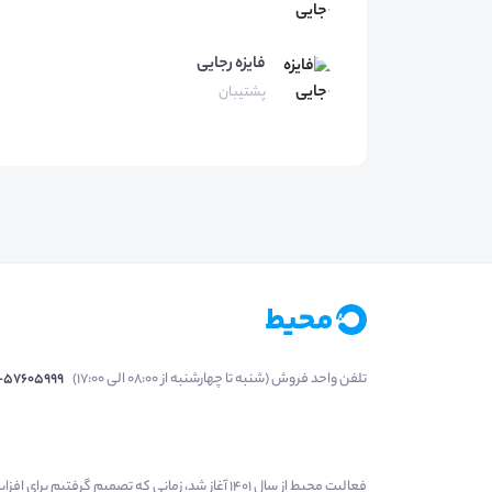
فایزه
رجایی
پشتیبان
تلفن واحد فروش (شنبه تا چهارشنبه از 08:00 الی 17:00)
1-57605999
فعالیت محیط از سال 1401 آغاز شد، زمانی که تصمی