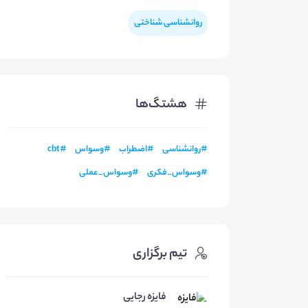
روانشناسی شناختی
هشتگ‌ها
#
روانشناسی
#
اضطراب
#
وسواس
#
cbt
#
وسواس_فکری
#
وسواس_عملی
تیم برگزاری
فایزه رجایی