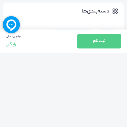
دسته‌بندی‌ها
روانشناسی
سایر موضوعات روانشناسی
مبلغ پرداختی
ثبت نام
رایگان
هشتگ‌ها
#
مژگان_سیفی_روانشناس
#
شنیدن_فعال
#
مرکز_مشاوره_و_سبک_زندگی_دانشگاه_علوم_پزشکی_ایران
#
حمید_پیروی_رئیس_مرکز_مشاوره_و_سبک_زندگی_دانشگاه_علوم_پز
شکی_ایران
#
گوش_دادن_فعال
#
گفت_و_شنود_موثر