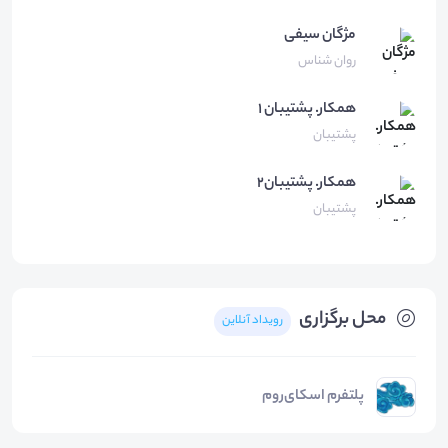
مژگان
سیفی
روان شناس
همكار.
پشتيبان ١
پشتیبان
همکار.
پشتیبان۲
پشتیبان
محل برگزاری
رویداد آنلاین
پلتفرم اسکای‌روم