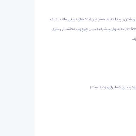
یشتن را پیدا کنیم. همچنین ایده های نوینی مانند ادراک
گشتالتی -فرکتالی برای اولین بار مطرح می گردد. استنباط فعال(active inference) به عنوان پیشرفته ترین چارچوب محاسباتی سازی
د.