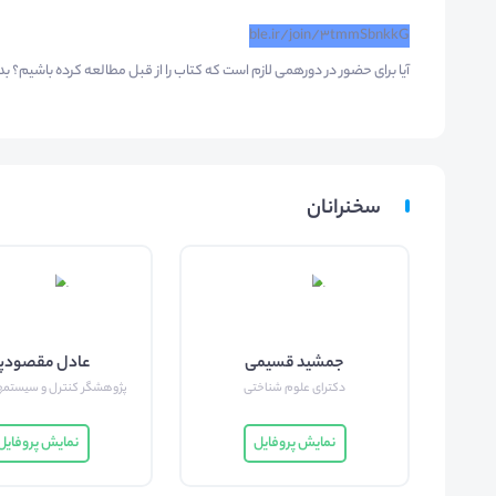
ble.ir/join/3tmmSbnkkG
آیا برای حضور در دورهمی لازم است که کتاب را از قبل مطالعه کرده باشیم؟ 
سخنرانان
جمشید قسیمی
عادل مقصودپو
دکترای علوم شناختی
پژوهشگر کنترل و سیستمها
نمایش پروفایل
نمایش پروفایل