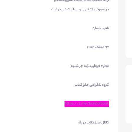
ارائه منتخب کتاب،شبکه سازی،گفتگو
در صورت داشتن سوال یا مشکل در ثبت
نام با شماره
09056508497
مطرح فرمایید.(به جز شنبه)
گروه تلگرامی مغز کتاب
https://t.me/brainofbook
کانال مغز کتاب در بله