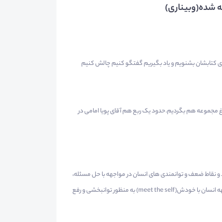
وای کتابشان بشنویم و یاد بگیریم گفتگو کنیم چالش کنیم
باغ مجموعه هم بگردیم.حدود یک ربع هم آقای پویا امامی در
د و نقاط ضعف و توانمندی های انسان در مواجهه با حل مسئله،
تصمیم سازی، قضاوت و استدلال مورد بحث قرار گیرد. هدف کلی کتاب مواجهه انسان با خودش(meet the self) به منظور توانبخشی و رفع