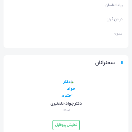
روانشناسان
درمان گران
عموم
سخنرانان
دکتر جواد خلعتبری
استاد
نمایش پروفایل