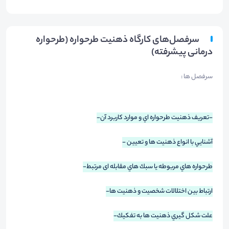
سرفصل‌های کارگاه ذهنیت طرحواره (طرحواره
درمانی پیشرفته)
سرفصل ها :
-تعريف ذهنيت طرحواره اي و موارد كاربرد آن
-
آشنايي با انواع ذهنيت ها و تعيين -
طرحواره هاي مربوطه يا سبك هاي مقابله اى مرتبط-
ارتباط بين اختلالات شخصيت و ذهنيت ها-
علت شكل گيري ذهنيت ها به تفكيك-