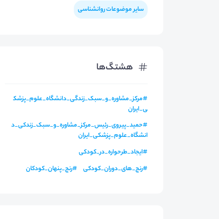
سایر موضوعات روانشناسی
هشتگ‌ها
#
مرکز_مشاوره_و_سبک_زندگی_دانشگاه_علوم_پزشک
ی_ایران
#
حمید_پیروی_رئیس_مرکز_مشاوره_و_سبک_زندکی_د
انشگاه_علوم_پزشکی_ایران
#
ایجاد_طرحواره_در_کودکی
#
رنج_های_دوران_کودکی
#
رنج_پنهان_کودکان