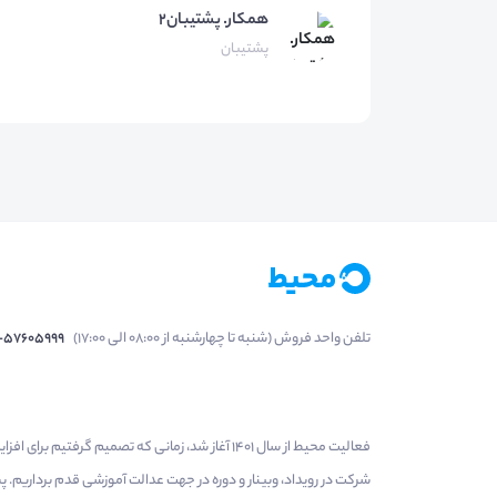
همکار.
پشتیبان۲
پشتیبان
تلفن واحد فروش (شنبه تا چهارشنبه از 08:00 الی 17:00)
1-57605999
فعالیت محیط از سال 1401 آغاز شد، زمانی که تصمی
شرکت در رویداد، وبینار و دوره در جهت عدالت آموزشی قدم برداریم.