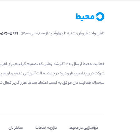
تلفن واحد فروش (شنبه تا چهارشنبه از 08:00 الی 17:00)
1-57605999
فعالیت محیط از سال 1401 آغاز شد، زمانی که تصمی
شرکت در رویداد، وبینار و دوره در جهت عدالت آموزشی قدم برداریم.
سه‌ساله فعالیت مان موفق به کسب اعتماد صدها هزار کاربر فعال شدیم
درآمدزایی در محیط
بازارچه خدمات
سخنرانان