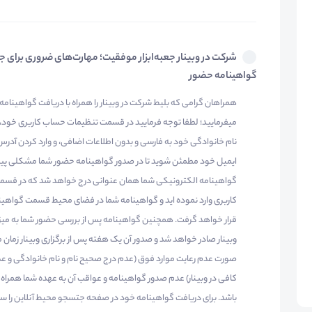
شرکت در وبینار جعبه‌ابزار موفقیت؛ مهارت‌های ضروری برای جو
گواهینامه حضور
همراهان گرامی که بلیط شرکت در وبینار را همراه با دریافت گواهینامه
میفرمایید؛ لطفا توجه فرمایید در قسمت تنظیمات حساب کاربری خود، از
نام خانوادگی خود به فارسی و بدون اطلاعات اضافی، و وارد کردن آد
ایمیل خود مطمئن شوید تا در صدور گواهینامه حضور شما مشکلی پیش 
گواهینامه الکترونیکی شما همان عنوانی درج خواهد شد که در قسم
کاربری وارد نموده اید و گواهینامه شما در فضای محیط قسمت گواهی
قرار خواهد گرفت. همچنین گواهینامه پس از بررسی حضور شما به میزا
وبینار صادر خواهد شد و صدور آن یک هفته پس از برگزاری وبینار زمان می
صورت عدم رعایت موارد فوق (عدم درج صحیح نام و نام خانوادگی و ع
کافی در وبینار) عدم صدور گواهینامه و عواقب آن به عهده شما همراه
باشد. برای دریافت گواهینامه خود در صفحه جتسجو محیط آنلاین را سر