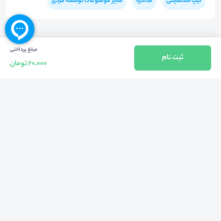
تیپ شخصیتی
مذاکره
سایر موضوعات توسعه فردی
مبلغ پرداختی
ثبت نام
20,000 تومان
بازگشت به بالا
تلفن واحد فروش (شنبه تا چهارشنبه از 08:00 الی 17:00)
021-57605999
فعالیت محیط از سال 1401 آغاز شد، زمانی که تصمیم گرفتیم برای افزایش آگاهی
عمومی و برابری فرصت های آموزشی پا به عرصه ی خدمات آموزشی بگذاریم و با ایجاد
بستر دو سویه برگزاری و شرکت در رویداد، وبینار و دوره در جهت عدالت آموزشی قدم
برداریم. پشتوانه محیط کیفیت و قیمت به صرفه خدمات است که رضایت حداکثری
مشتریان مان را به همراه داشته و امروز ما در مدت سه‌ساله فعالیت مان موفق به کسب
اعتماد صدها هزار کاربر فعال شدیم و به آن افتخار می‌ کنیم.