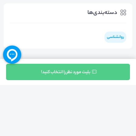
دسته‌بندی‌ها
روانشناسی
ثبت نام
بلیت مورد نظر را انتخاب کنید!
بازگشت به بالا
تلفن واحد فروش (شنبه تا چهارشنبه از 08:00 الی 17:00)
021-57605999
فعالیت محیط از سال 1401 آغاز شد، زمانی که تصمیم گرفتیم برای افزایش آگاهی
عمومی و برابری فرصت های آموزشی پا به عرصه ی خدمات آموزشی بگذاریم و با ایجاد