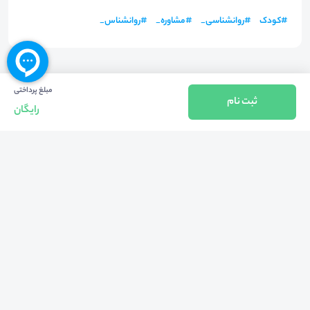
#
کودک
#
روانشناسی_
#
مشاوره_
#
روانشناس_
مبلغ پرداختی
ثبت نام
رایگان
بازگشت به بالا
تلفن واحد فروش (شنبه تا چهارشنبه از 08:00 الی 17:00)
021-57605999
فعالیت محیط از سال 1401 آغاز شد، زمانی که تصمیم گرفتیم برای افزایش آگاهی
عمومی و برابری فرصت های آموزشی پا به عرصه ی خدمات آموزشی بگذاریم و با ایجاد
بستر دو سویه برگزاری و شرکت در رویداد، وبینار و دوره در جهت عدالت آموزشی قدم
برداریم. پشتوانه محیط کیفیت و قیمت به صرفه خدمات است که رضایت حداکثری
مشتریان مان را به همراه داشته و امروز ما در مدت سه‌ساله فعالیت مان موفق به کسب