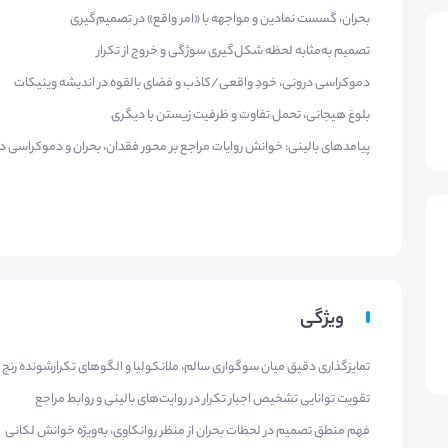
بحران، گسست نمادین و مواجهه با «امر واقع» در تصمیم‌گیری
تصمیم به‌مثابه لحظه شکل‌گیری سوژگی و خروج از تکرار
دموکراسی درونی، خودِ واقعی/کاذب و فضای بالقوه در اندیشه وینیکات
بلوغ هیجانی، تحمل تفاوت و ظرفیت زیستن با دیگری
پیامدهای بالینی: خوانش روایات مراجع بر محور فقدان، بحران و دموکراسی د
ویژگی
تمایزگذاری دقیق میان سوگواری سالم، ملانکولیا و الگوهای تکرارشونده رنج
تقویت توانایی تشخیص اجبار تکرار در روایت‌های بالینی و روابط مراجع
فهم منطق تصمیم در لحظات بحران از منظر روانکاوی، به‌ویژه خوانش لکانی