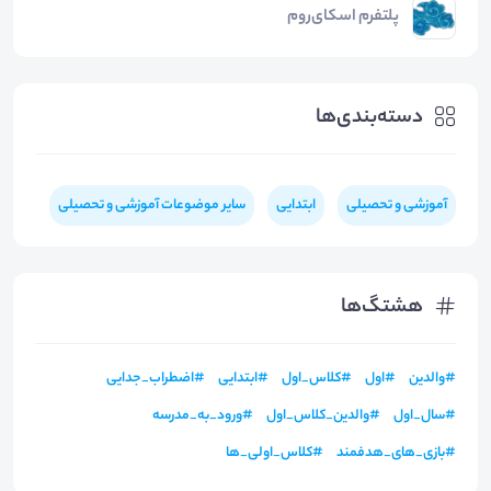
پلتفرم اسکای‌روم
دسته‌بندی‌ها
آموزشی و تحصیلی
ابتدایی
سایر موضوعات آموزشی و تحصیلی
هشتگ‌ها
#
والدین
#
اول
#
کلاس_اول
#
ابتدایی
#
اضطراب_جدایی
#
سال_اول
#
والدین_کلاس_اول
#
ورود_به_مدرسه
#
بازی_های_هدفمند
#
کلاس_اولی_ها