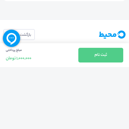
بازگشت به بالا
تلفن واحد فروش (شنبه تا چهارشنبه از 08:00 الی 17:00)
مبلغ پرداختی
ثبت نام
1,000,000 تومان
021-57605999
فعالیت محیط از سال 1401 آغاز شد، زمانی که تصمیم گرفتیم برای افزایش آگاهی
عمومی و برابری فرصت های آموزشی پا به عرصه ی خدمات آموزشی بگذاریم و با ایجاد
بستر دو سویه برگزاری و شرکت در رویداد، وبینار و دوره در جهت عدالت آموزشی قدم
برداریم. پشتوانه محیط کیفیت و قیمت به صرفه خدمات است که رضایت حداکثری
مشتریان مان را به همراه داشته و امروز ما در مدت سه‌ساله فعالیت مان موفق به کسب
اعتماد صدها هزار کاربر فعال شدیم و به آن افتخار می‌ کنیم.