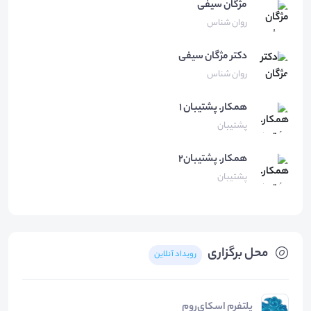
مژگان
سیفی
روان شناس
دکتر مژگان
سیفی
روان شناس
همكار.
پشتيبان ١
پشتیبان
همکار.
پشتیبان۲
پشتیبان
محل برگزاری
رویداد آنلاین
پلتفرم اسکای‌روم