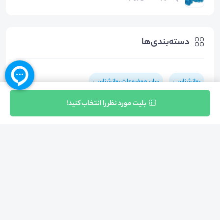
دسته‌بندی‌ها
روانشناسی
سایر موضوعات روانشناسی
ثبت نام
بلیت مورد نظر را انتخاب کنید!
هشتگ‌ها
#
اختلال_افسردگی
#
درمان_افسردگی
#
اختلال_استرس_پس_از_سانحه
#
انعطاف_پذیری_حافظه
#
درمان_اختلال_استرس_پس_از_سانحه