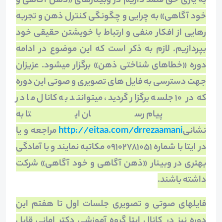
به یاری حق قصد داریم در وبینارهای «ذهن آگاهی و
خود آگاهی» به چرایی و چگونگی کنترل ذهن و تجربه
رهایی از افکار منفی و ارتباط با خویشتن حقیقی خود
بپردازیم. لازم به ذکر است که این موضوع در ادامه
دوره «خطاهای شناختی ذهن» برگزار می­شود. عزیزان
جهت دسترسی به فایل ­های تصویری و صوتی این دوره
که در 10 جلسه برگزار گردید، می­توانند به کانال ما در
پیام رسان ایتا به
نشانی
http://eitaa.com/drrezaamani
مراجعه و یا
در ایتا با شماره 09102781051 مکاتبه نمایند و با آمادگی
بهتری در وبینار «ذهن آگاهی و خود آگاهی» شرکت
داشته باشند.
فایلهای صوتی و تصویری جلسات اول تا هفتم این
دوره نیز در کانال ایتا گروه آموزشی دکتر امانی قابل