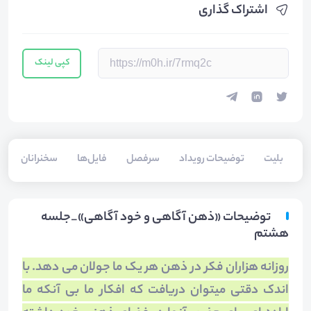
اشتراک گذاری
کپی لینک
بلیت‌
توضیحات رویداد
سرفصل
فایل‌ها
سخنرانان
توضیحات «ذهن آگاهی و خود آگاهی»_جلسه
هشتم
روزانه هزاران فکر در ذهن هر یک ما جولان می ­دهد. با
اندک دقتی می­توان دریافت که افکار ما بی­ آنکه ما