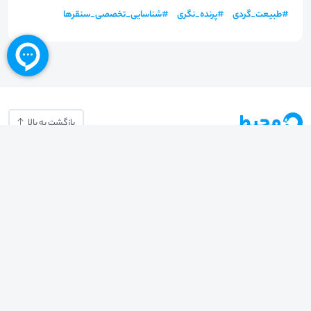
#
طبیعت_گردی
#
پرنده_نگری
#
شناسایی_تخصصی_سنقرها
بازگشت به بالا
تلفن واحد فروش (شنبه تا چهارشنبه از 08:00 الی 17:00)
021-57605999
فعالیت محیط از سال 1401 آغاز شد، زمانی که تصمیم گرفتیم برای افزایش آگاهی
عمومی و برابری فرصت های آموزشی پا به عرصه ی خدمات آموزشی بگذاریم و با ایجاد
بستر دو سویه برگزاری و شرکت در رویداد، وبینار و دوره در جهت عدالت آموزشی قدم
برداریم. پشتوانه محیط کیفیت و قیمت به صرفه خدمات است که رضایت حداکثری
مشتریان مان را به همراه داشته و امروز ما در مدت سه‌ساله فعالیت مان موفق به کسب