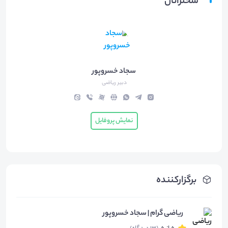
سخنرانان
سجاد خسروپور
دبیر ریاضی
نمایش پروفایل
برگزارکننده
ریاضی گرام | سجاد خسروپور