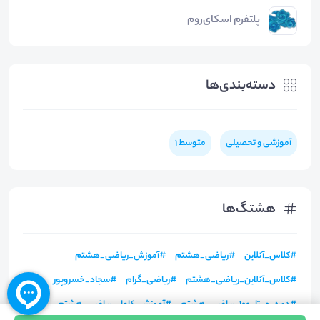
پلتفرم اسکای‌روم
دسته‌بندی‌ها
آموزشی و تحصیلی
متوسط 1
هشتگ‌ها
#
کلاس_آنلاین
#
ریاضی_هشتم
#
آموزش_ریاضی_هشتم
#
کلاس_آنلاین_ریاضی_هشتم
#
ریاضی_گرام
#
سجاد_خسروپور
#
دوره_0_تا_100_ریاضی_هشتم
#
آموزش_کامل_ریاضی_هشتم