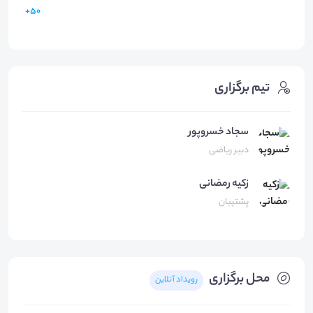
50+
تیم برگزاری
سجاد خسروپور
دبیر ریاضی
زکیه
رمضانی
پشتیبان
محل برگزاری
رویداد آنلاین