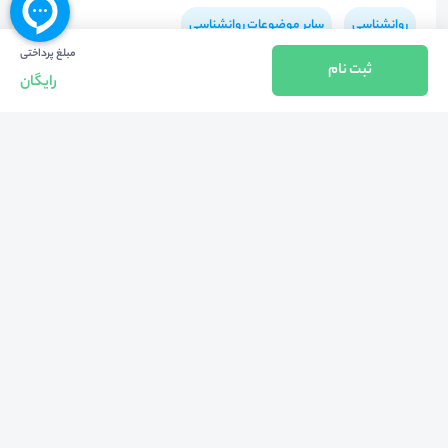
روانشناسی
سایر موضوعات روانشناسی
مبلغ پرداختی
ثبت نام
رایگان
هشتگ‌ها
#
حمید_پیروی_رئیس_مرکز_مشاوره_دانشگاه_علوم_پزشکی_ایران
#
تحلیل_و_بررسی_مراجعان_دشوار_روانشناختی
#
مرکز_مشاوره_و_سبک_زندگی_دانشگاه_علوم_پزشکی_ایران
بازگشت به بالا