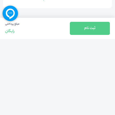
مبلغ پرداختی
ثبت نام
رایگان
بازگشت به بالا
تلفن واحد فروش (شنبه تا چهارشنبه از 08:00 الی 17:00)
021-57605999
فعالیت محیط از سال 1401 آغاز شد، زمانی که تصمیم گرفتیم برای افزایش آگاهی
عمومی و برابری فرصت های آموزشی پا به عرصه ی خدمات آموزشی بگذاریم و با ایجاد
بستر دو سویه برگزاری و شرکت در رویداد، وبینار و دوره در جهت عدالت آموزشی قدم
برداریم. پشتوانه محیط کیفیت و قیمت به صرفه خدمات است که رضایت حداکثری
مشتریان مان را به همراه داشته و امروز ما در مدت سه‌ساله فعالیت مان موفق به کسب
اعتماد صدها هزار کاربر فعال شدیم و به آن افتخار می‌ کنیم.