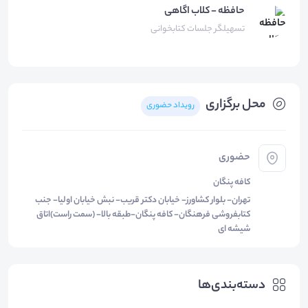
حافظه - کلاب اگاهی
تسهیلگر جلسات کتابخوانی
محل برگزاری
رویداد حضوری
حضوری
کافه پنگان
تهران- بلوار کشاورز- خیابان دکتر قریب- نبش خیابان اولیا- جنب
کتابفروشی فرهنگان- کافه پنگان-طبقه بالا- (سمت راست)اتاق
شیشه ای
دسته‌بندی‌ها