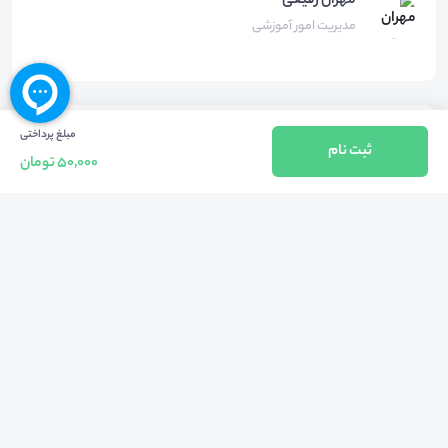
مهران
رفیعی
مدیریت امور آموزشی
محل برگزاری
مبلغ پرداختی
رویداد آنلاین
ثبت نام
50,000 تومان
پلتفرم اسکای‌روم
دسته‌بندی‌ها
فنی، مهندسی و صنعت
عمران
معماری
کامپیوتر