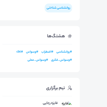
روانشناسی شناختی
هشتگ‌ها
#
روانشناسی
#
اضطراب
#
وسواس
#
cbt
#
وسواس_فکری
#
وسواس_عملی
تیم برگزاری
فایزه رجایی