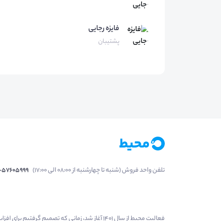
فایزه
رجایی
پشتیبان
تلفن واحد فروش (شنبه تا چهارشنبه از 08:00 الی 17:00)
1-57605999
فعالیت محیط از سال 1401 آغاز شد، زمانی که تصمی