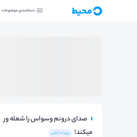
دسته‌بندی موضوعات
صدای درونم وسواس را شعله ور
میکند!
رویداد آنلاین