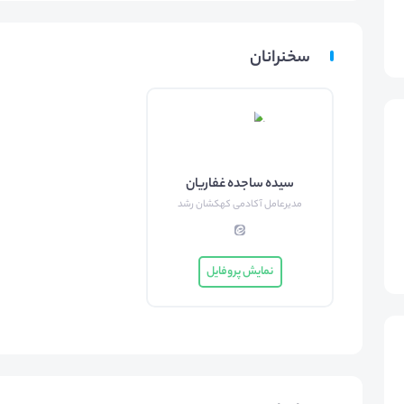
سخنرانان
سیده ساجده غفاریان
مدیرعامل آکادمی کهکشان رشد
نمایش پروفایل