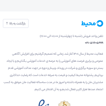
بازگشت به بالا
تلفن واحد فروش (شنبه تا چهارشنبه از 08:00 الی 17:00)
021-57605999
فعالیت محیط از سال 1401 آغاز شد، زمانی که تصمیم گرفتیم برای افزایش آگاهی
عمومی و برابری فرصت های آموزشی پا به عرصه ی خدمات آموزشی بگذاریم و با ایجاد
بستر دو سویه برگزاری و شرکت در رویداد، وبینار و دوره در جهت عدالت آموزشی قدم
برداریم. پشتوانه محیط کیفیت و قیمت به صرفه خدمات است که رضایت حداکثری
مشتریان مان را به همراه داشته و امروز ما در مدت سه‌ساله فعالیت مان موفق به کسب
اعتماد صدها هزار کاربر فعال شدیم و به آن افتخار می‌ کنیم.