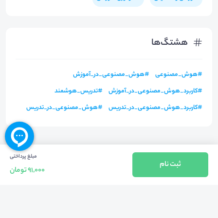
هشتگ‌ها
#
هوش_مصنوعی
#
هوش_مصنوعی_در_آموزش
#
کاربرد_هوش_مصنوعی_در_آموزش
#
تدریس_هوشمند
#
کاربرد_هوش_مصنوعی_در_تدریس
#
هوش_مصنوعی_در_تدریس
مبلغ پرداختی
ثبت نام
91,000 تومان
بازگشت به بالا
تلفن واحد فروش (شنبه تا چهارشنبه از 08:00 الی 17:00)