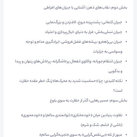
بخش دوم: نقاب‌های ذهن؛ آشنایی با جبران‌های افراطی
جبران کتمانی:
پشت‌پرده دروغ، لاف‌زدن و بزرگ‌نمایی
جبران تسلی‌بخش:
فرار به دنیای خیال‌پردازی و اعتیاد
جبران بی‌راهه‌رو:
ریشه‌های فضل‌فروشی، ایرادگیری مدام و توجه
وسواسی به جزئیات
جبران انتقام‌جویانه:
واکاوی انفعال پرخاشگرانه، پرخاش‌های پنهان و پیدا
و بدگویی
نکته کلیدی:
چرا «حساسیت شدید به محرک‌ها» زنگ خطر عقده حقارت
است؟
بخش سوم: مسیر رهایی؛ گذر از حقارت به سوی بلوغ
تفاوت بنیادین میان «خودمختاری» (توانمندی سالم) و «خودمحوری»
(ناشی از خشم، شک و شرم)
عبور از تله «بی‌نقص‌گرایی» به سوی «تجربه‌گرایی سالم»