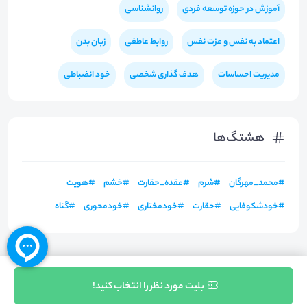
آموزش در حوزه توسعه فردی
روانشناسی
اعتماد به نفس و عزت نفس
روابط عاطفی
زبان بدن
مدیریت احساسات
هدف گذاری شخصی
خود انضباطی
هشتگ‌ها
#
محمد_مهرگان
#
شرم
#
عقده_حقارت
#
خشم
#
هویت
#
خودشکوفایی
#
حقارت
#
خودمختاری
#
خودمحوری
#
گناه
ثبت نام
بلیت مورد نظر را انتخاب کنید!