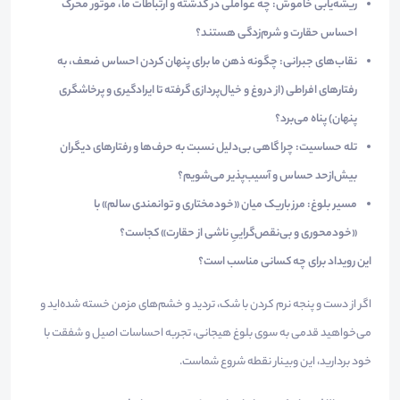
ریشه‌یابی خاموش:
چه عواملی در گذشته و ارتباطات ما، موتور محرک
احساس حقارت و شرم‌زدگی هستند؟
نقاب‌های جبرانی:
چگونه ذهن ما برای پنهان کردن احساس ضعف، به
رفتارهای افراطی (از دروغ و خیال‌پردازی گرفته تا ایرادگیری و پرخاشگری
پنهان) پناه می‌برد؟
تله حساسیت:
چرا گاهی بی‌دلیل نسبت به حرف‌ها و رفتارهای دیگران
بیش‌ازحد حساس و آسیب‌پذیر می‌شویم؟
مسیر بلوغ:
مرز باریک میان «خودمختاری و توانمندی سالم» با
«خودمحوری و بی‌نقص‌گراییِ ناشی از حقارت» کجاست؟
این رویداد برای چه کسانی مناسب است؟
اگر از دست و پنجه نرم کردن با شک، تردید و خشم‌های مزمن خسته شده‌اید و
می‌خواهید قدمی به سوی بلوغ هیجانی، تجربه احساسات اصیل و شفقت با
خود بردارید، این وبینار نقطه شروع شماست.