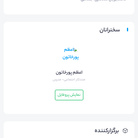
سخنرانان
اعظم پورخاتون
مددکار اجتماعی- مدرس
نمایش پروفایل
برگزارکننده