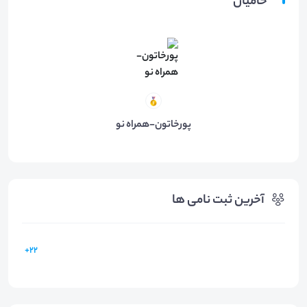
حامیان
پورخاتون-همراه نو
آخرین ثبت نامی ها
22+