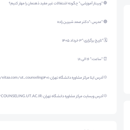
🛑 *وبینار آموزشی:* چگونه اشتغالات غیر مفید ذهنمان را مهار کنیم؟
🟣 *مدرس :*دکتر صمد شیرین زاده
🗓 *تاریخ برگزاری:*۳ خرداد ۱۴۰۵
⏰ *ساعت:* ۱۶ الی ۱۸
💠آدرس ایتا مرکز مشاوره دانشگاه تهران: https://eitaa.com/ut_counseling1401
💠آدرس وبسایت مرکز مشاوره دانشگاه تهران: https://COUNSELING.UT.AC.IR