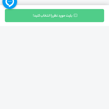
ثبت نام
بلیت مورد نظر را انتخاب کنید!
بازگشت به بالا
تلفن واحد فروش (شنبه تا چهارشنبه از 08:00 الی 17:00)
021-57605999
فعالیت محیط از سال 1401 آغاز شد، زمانی که تصمیم گرفتیم برای افزایش آگاهی
عمومی و برابری فرصت های آموزشی پا به عرصه ی خدمات آموزشی بگذاریم و با ایجاد
بستر دو سویه برگزاری و شرکت در رویداد، وبینار و دوره در جهت عدالت آموزشی قدم
برداریم. پشتوانه محیط کیفیت و قیمت به صرفه خدمات است که رضایت حداکثری
مشتریان مان را به همراه داشته و امروز ما در مدت سه‌ساله فعالیت مان موفق به کسب
اعتماد صدها هزار کاربر فعال شدیم و به آن افتخار می‌ کنیم.