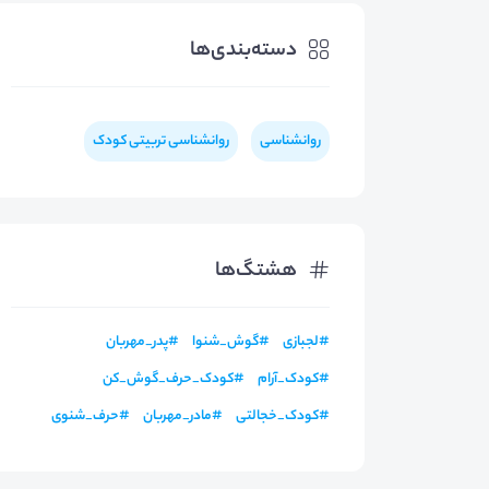
دسته‌بندی‌ها
روانشناسی
روانشناسی تربیتی کودک
هشتگ‌ها
#
لجبازی
#
گوش_شنوا
#
پدر_مهربان
#
کودک_آرام
#
کودک_حرف_گوش_کن
#
کودک_خجالتی
#
مادر_مهربان
#
حرف_شنوی