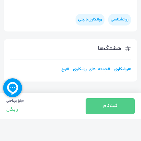
روانشناسی
روانکاوی بالینی
هشتگ‌ها
#
روانکاوی
#
جمعه_های_روانکاوی
#
رنج
مبلغ پرداختی
ثبت نام
رایگان
بازگشت به بالا
تلفن واحد فروش (شنبه تا چهارشنبه از 08:00 الی 17:00)